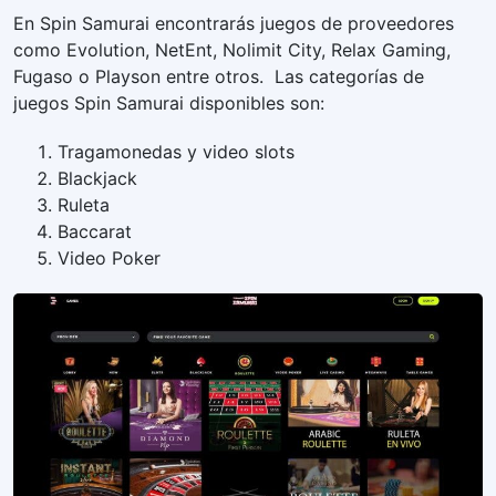
En Spin Samurai encontrarás juegos de proveedores
como Evolution, NetEnt, Nolimit City, Relax Gaming,
Fugaso o Playson entre otros. Las categorías de
juegos Spin Samurai disponibles son:
Tragamonedas y video slots
Blackjack
Ruleta
Baccarat
Video Poker