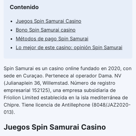
Contenido
Juegos Spin Samurai Casino
Bono Spin Samurai casino
Métodos de pago Spin Samurai
Lo mejor de este casino: opinión Spin Samurai
Spin Samurai es un casino online fundado en 2020, con
sede en Curaçao. Pertenece al operador Dama. NV
(Julianaplein 36, Willemstad. Número de registro
empresarial 152125), una empresa subsidiaria de
Friolion Limited establecida en la isla mediterránea de
Chipre. Tiene licencia de Antillephone (8048/JAZ2020-
013).
Juegos Spin Samurai Casino