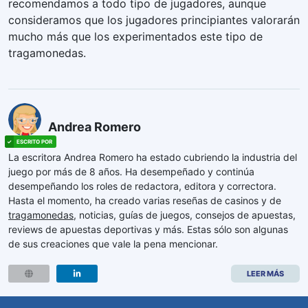
recomendamos a todo tipo de jugadores, aunque
consideramos que los jugadores principiantes valorarán
mucho más que los experimentados este tipo de
tragamonedas.
Andrea Romero
La escritora Andrea Romero ha estado cubriendo la industria del
juego por más de 8 años. Ha desempeñado y continúa
desempeñando los roles de redactora, editora y correctora.
Hasta el momento, ha creado varias reseñas de casinos y de
tragamonedas
, noticias, guías de juegos, consejos de apuestas,
reviews de apuestas deportivas y más. Estas sólo son algunas
de sus creaciones que vale la pena mencionar.
LEER MÁS