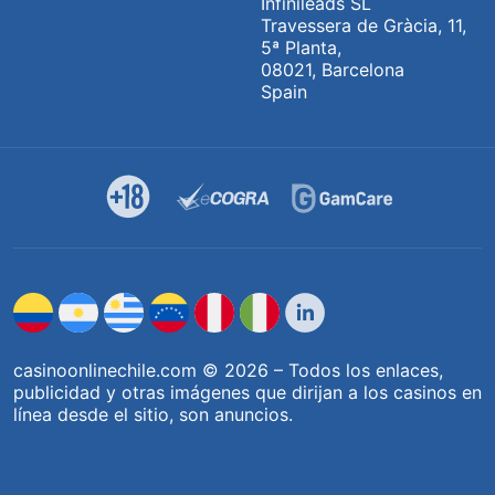
Infinileads SL
Travessera de Gràcia, 11,
5ª Planta,
08021, Barcelona
Spain
casinoonlinechile.com © 2026 – Todos los enlaces,
publicidad y otras imágenes que dirijan a los casinos en
línea desde el sitio, son anuncios.