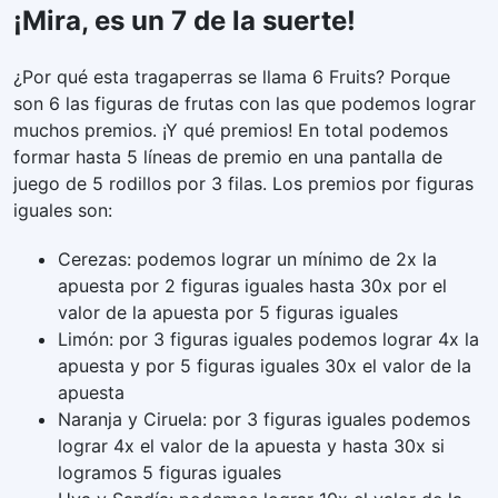
¡Mira, es un 7 de la suerte!
¿Por qué esta tragaperras se llama 6 Fruits? Porque
son 6 las figuras de frutas con las que podemos lograr
muchos premios. ¡Y qué premios! En total podemos
formar hasta 5 líneas de premio en una pantalla de
juego de 5 rodillos por 3 filas. Los premios por figuras
iguales son:
Cerezas: podemos lograr un mínimo de 2x la
apuesta por 2 figuras iguales hasta 30x por el
valor de la apuesta por 5 figuras iguales
Limón: por 3 figuras iguales podemos lograr 4x la
apuesta y por 5 figuras iguales 30x el valor de la
apuesta
Naranja y Ciruela: por 3 figuras iguales podemos
lograr 4x el valor de la apuesta y hasta 30x si
logramos 5 figuras iguales