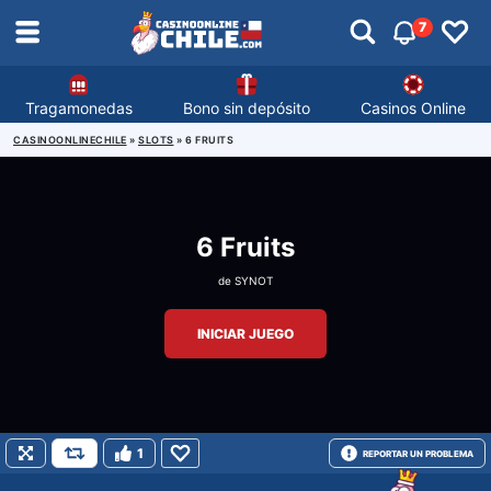
7
Tragamonedas
Bono sin depósito
Casinos Online
CASINOONLINECHILE
»
SLOTS
»
6 FRUITS
6 Fruits
de
SYNOT
INICIAR JUEGO
1
REPORTAR UN PROBLEMA