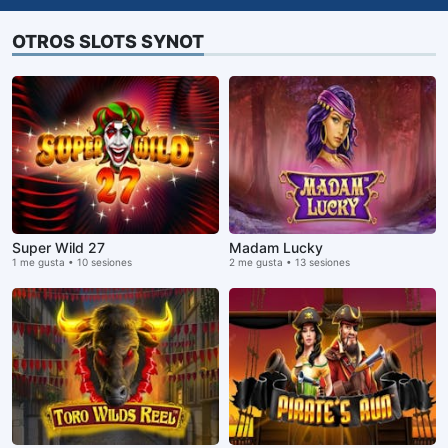
OTROS SLOTS SYNOT
Super Wild 27
Madam Lucky
1 me gusta • 10 sesiones
2 me gusta • 13 sesiones