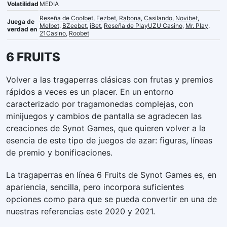
Volatilidad
MEDIA
Reseña de Coolbet
,
Fezbet
,
Rabona
,
Casilando
,
Novibet
,
Juega de
Melbet
,
BZeebet
,
iBet
,
Reseña de PlayUZU Casino
,
Mr. Play
,
verdad en
21Casino
,
Roobet
6 FRUITS
Volver a las tragaperras clásicas con frutas y premios
rápidos a veces es un placer. En un entorno
caracterizado por tragamonedas complejas, con
minijuegos y cambios de pantalla se agradecen las
creaciones de Synot Games, que quieren volver a la
esencia de este tipo de juegos de azar: figuras, líneas
de premio y bonificaciones.
La tragaperras en línea 6 Fruits de Synot Games es, en
apariencia, sencilla, pero incorpora suficientes
opciones como para que se pueda convertir en una de
nuestras referencias este 2020 y 2021.