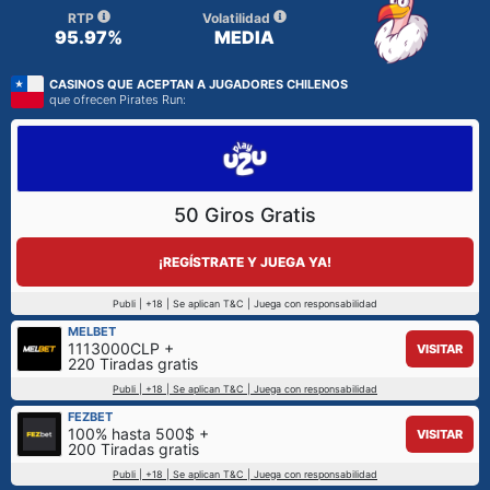
RTP
Volatilidad
95.97%
MEDIA
CASINOS QUE ACEPTAN A JUGADORES CHILENOS
que ofrecen Pirates Run:
50 Giros Gratis
¡REGÍSTRATE Y JUEGA YA!
Publi | +18 | Se aplican T&C | Juega con responsabilidad
MELBET
1113000CLP +
VISITAR
220 Tiradas gratis
Publi | +18 | Se aplican T&C | Juega con responsabilidad
FEZBET
100% hasta 500$ +
VISITAR
200 Tiradas gratis
Publi | +18 | Se aplican T&C | Juega con responsabilidad