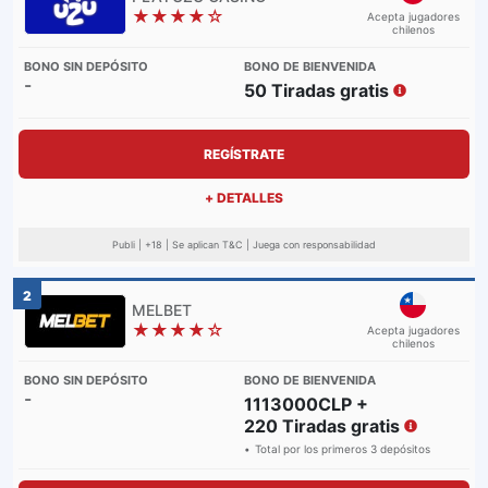
★★★★☆
Acepta jugadores
chilenos
-
50 Tiradas gratis
REGÍSTRATE
+ DETALLES
Publi | +18 | Se aplican T&C | Juega con responsabilidad
2
★★★★☆
Acepta jugadores
chilenos
-
1113000CLP +
220 Tiradas gratis
Total por los primeros 3 depósitos