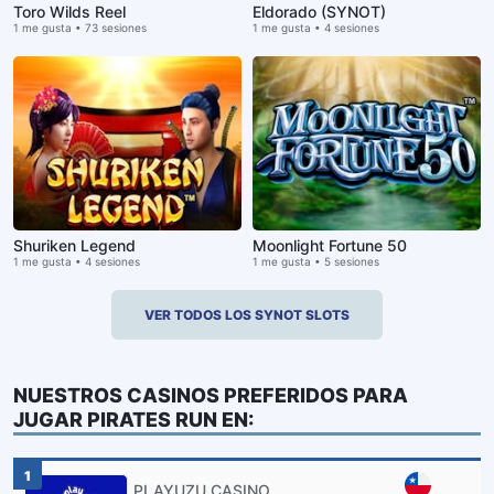
Toro Wilds Reel
Eldorado (SYNOT)
1 me gusta • 73 sesiones
1 me gusta • 4 sesiones
Shuriken Legend
Moonlight Fortune 50
1 me gusta • 4 sesiones
1 me gusta • 5 sesiones
VER TODOS LOS SYNOT SLOTS
NUESTROS CASINOS PREFERIDOS PARA
JUGAR
PIRATES RUN
EN:
1