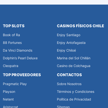
TOP SLOTS
CASINOS FÍSICOS CHILE
Book of Ra
Enjoy Santiago
88 Fortunes
Enjoy Antofagasta
Da Vinci Diamonds
Enjoy Chiloé
Dolphin’s Pearl Deluxe
Marina del Sol Chillán
Cleopatra
Casino de Colchagua
TOP PROVEEDORES
CONTACTOS
Pragmatic Play
Sobre Nosotros
Playson
Términos y Condiciones
Netent
Política de Privacidad
Aristocrat
Sitemap