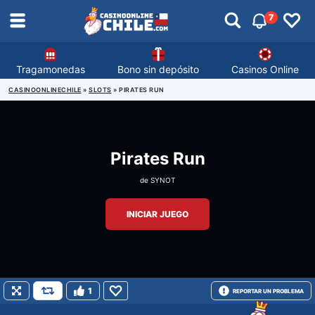
7
Tragamonedas
Bono sin depósito
Casinos Online
CASINOONLINECHILE
»
SLOTS
»
PIRATES RUN
Pirates Run
de
SYNOT
INICIAR JUEGO
1
REPORTAR UN PROBLEMA