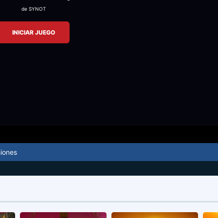
de
SYNOT
INICIAR JUEGO
iones