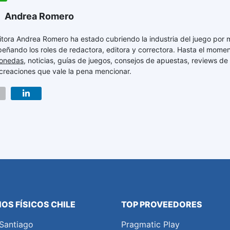
Andrea Romero
itora Andrea Romero ha estado cubriendo la industria del juego po
ñando los roles de redactora, editora y correctora. Hasta el momen
onedas
, noticias, guías de juegos, consejos de apuestas, reviews d
creaciones que vale la pena mencionar.
OS FÍSICOS CHILE
TOP PROVEEDORES
Santiago
Pragmatic Play