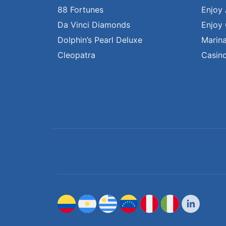
88 Fortunes
Enjoy
Da Vinci Diamonds
Enjoy 
Dolphin’s Pearl Deluxe
Marina
Cleopatra
Casin