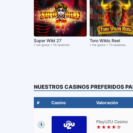
Super Wild 27
Toro Wilds Reel
1 me gusta • 10 sesiones
1 me gusta • 73 sesiones
NUESTROS CASINOS PREFERIDOS P
#
Casino
Valoración
1
★★★★☆