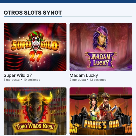
OTROS SLOTS SYNOT
Super Wild 27
Madam Lucky
1 me gusta • 10 sesiones
2 me gusta • 13 sesiones