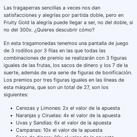
Las tragaperras sencillas a veces nos dan
satisfacciones y alegrías por partida doble, pero en
Fruity Gold la alegría puede llegar a ser, no del doble, si
no del 300x. ¿Quieres descubrir cómo?
En esta tragamonedas tenemos una pantalla de juego
de 3 rodillos por 3 filas en las que todas las
combinaciones de premio se realizarán con 3 figuras
iguales de las frutas, los sacos de dinero y los 7 de la
suerte, además de una serie de figuras de bonificación.
Los premios por tres figuras iguales en las líneas de
esta máquina, que son un total de 27, son los
siguientes:
Cerezas y Limones: 2x el valor de la apuesta
Naranjas y Ciruelas: 4x el valor de la apuesta
Uvas y Sandías: 6x el valor de la apuesta
Campanas: 10x el valor de la apuesta