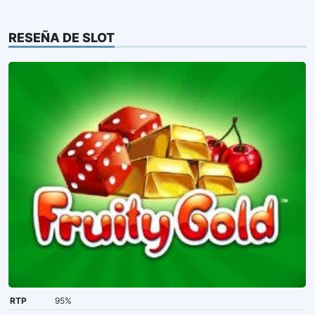
RESEÑA DE SLOT
RTP
95%