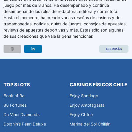
juego por más de 8 años. Ha desempeñado y continúa
desempeñando los roles de redactora, editora y correctora.
Hasta el momento, ha creado varias reseñas de casinos y de
tragamonedas
, noticias, guías de juegos, consejos de apuestas,
reviews de apuestas deportivas y más. Estas sólo son algunas
de sus creaciones que vale la pena mencionar.
LEER MÁS
TOP SLOTS
CASINOS FÍSICOS CHILE
Book of Ra
Enjoy Santiago
88 Fortunes
Enjoy Antofagasta
Da Vinci Diamonds
Enjoy Chiloé
Dolphin’s Pearl Deluxe
Marina del Sol Chillán