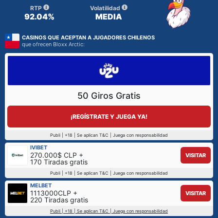
RTP
Volatilidad
92.04%
MEDIA
CASINOS QUE ACEPTAN A JUGADORES CHILENOS
que ofrecen Bloxx Arctic:
50 Giros Gratis
¡REGÍSTRATE Y JUEGA YA!
Publi | +18 | Se aplican T&C | Juega con responsabilidad
IVIBET
270.000$ CLP +
VISITAR
170 Tiradas gratis
Publi | +18 | Se aplican T&C | Juega con responsabilidad
MELBET
1113000CLP +
VISITAR
220 Tiradas gratis
Publi | +18 | Se aplican T&C | Juega con responsabilidad