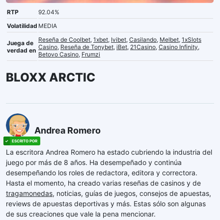
RTP
92.04%
Volatilidad
MEDIA
Reseña de Coolbet
,
1xbet
,
Ivibet
,
Casilando
,
Melbet
,
1xSlots
Juega de
Casino
,
Reseña de Tonybet
,
iBet
,
21Casino
,
Casino Infinity
,
verdad en
Betovo Casino
,
Frumzi
BLOXX ARCTIC
Andrea Romero
La escritora Andrea Romero ha estado cubriendo la industria del
juego por más de 8 años. Ha desempeñado y continúa
desempeñando los roles de redactora, editora y correctora.
Hasta el momento, ha creado varias reseñas de casinos y de
tragamonedas
, noticias, guías de juegos, consejos de apuestas,
reviews de apuestas deportivas y más. Estas sólo son algunas
de sus creaciones que vale la pena mencionar.