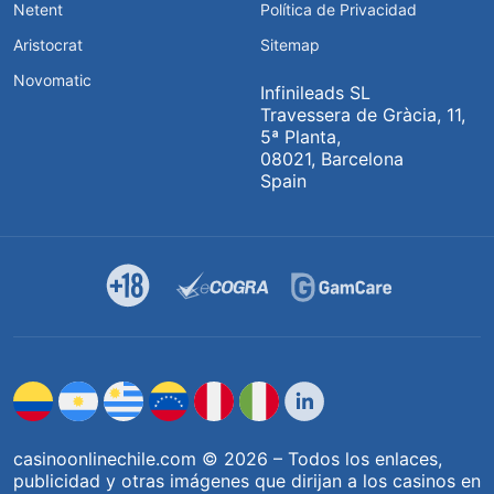
Netent
Política de Privacidad
Aristocrat
Sitemap
Novomatic
Infinileads SL
Travessera de Gràcia, 11,
5ª Planta,
08021, Barcelona
Spain
casinoonlinechile.com © 2026 – Todos los enlaces,
publicidad y otras imágenes que dirijan a los casinos en