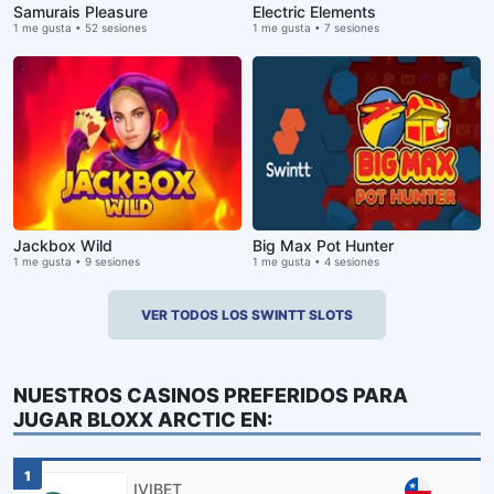
Samurais Pleasure
Electric Elements
1 me gusta • 52 sesiones
1 me gusta • 7 sesiones
Jackbox Wild
Big Max Pot Hunter
1 me gusta • 9 sesiones
1 me gusta • 4 sesiones
VER TODOS LOS SWINTT SLOTS
NUESTROS CASINOS PREFERIDOS PARA
JUGAR
BLOXX ARCTIC
EN:
1