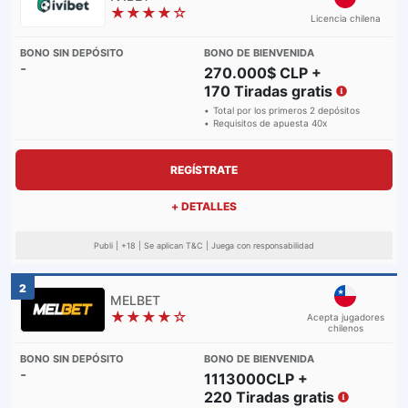
★★★★☆
Licencia chilena
-
270.000$ CLP +
170 Tiradas gratis
Total por los primeros 2 depósitos
Requisitos de apuesta 40x
REGÍSTRATE
+ DETALLES
Publi | +18 | Se aplican T&C | Juega con responsabilidad
2
★★★★☆
Acepta jugadores
chilenos
-
1113000CLP +
220 Tiradas gratis