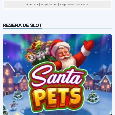
Publi | +18 | Se aplican T&C | Juega con responsabilidad
RESEÑA DE SLOT