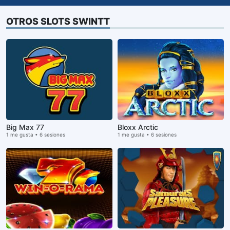
OTROS SLOTS SWINTT
Big Max 77
Bloxx Arctic
1 me gusta • 6 sesiones
1 me gusta • 6 sesiones