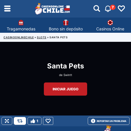
7
Tragamonedas
Bono sin depósito
Casinos Online
CASINOONLINECHILE
»
SLOTS
»
SANTA PETS
Santa Pets
de
Swintt
INICIAR JUEGO
1
REPORTAR UN PROBLEMA