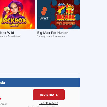
box Wild
Big Max Pot Hunter
usta • 9 sesiones
1 me gusta • 4 sesiones
cia
REGÍSTRATE
Leer la reseña
chilena