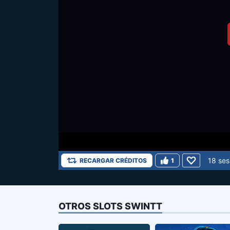
18
ses
RECARGAR CRÉDITOS
1
OTROS SLOTS SWINTT