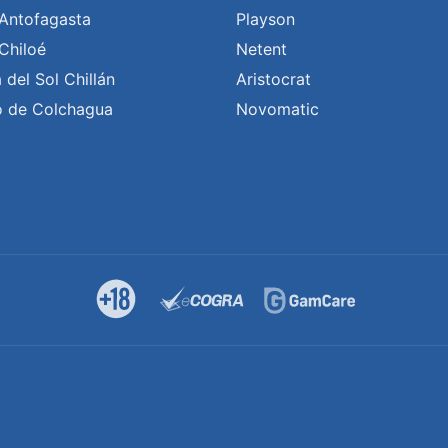
 Antofagasta
Playson
Chiloé
Netent
 del Sol Chillán
Aristocrat
o de Colchagua
Novomatic