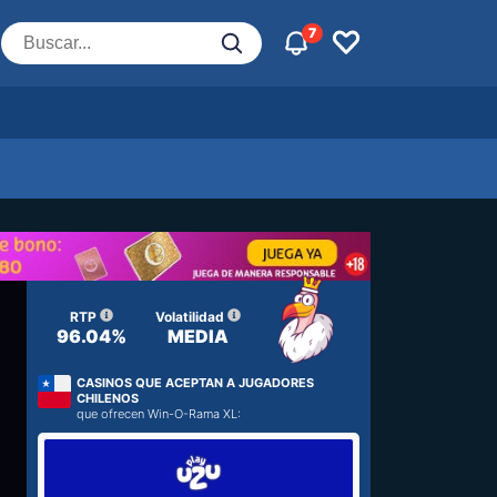
7
RTP
Volatilidad
96.04%
MEDIA
CASINOS QUE ACEPTAN A JUGADORES
CHILENOS
que ofrecen Win-O-Rama XL: