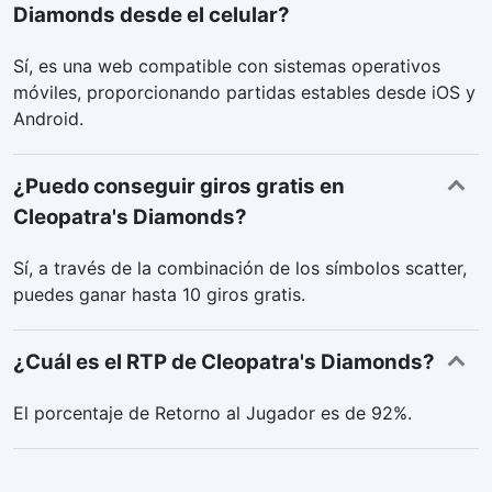
Diamonds desde el celular?
Sí, es una web compatible con sistemas operativos
móviles, proporcionando partidas estables desde iOS y
Android.
¿Puedo conseguir giros gratis en
Cleopatra's Diamonds?
Sí, a través de la combinación de los símbolos scatter,
puedes ganar hasta 10 giros gratis.
¿Cuál es el RTP de Cleopatra's Diamonds?
El porcentaje de Retorno al Jugador es de 92%.