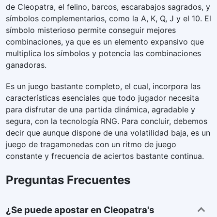
de Cleopatra, el felino, barcos, escarabajos sagrados, y
símbolos complementarios, como la A, K, Q, J y el 10. El
símbolo misterioso permite conseguir mejores
combinaciones, ya que es un elemento expansivo que
multiplica los símbolos y potencia las combinaciones
ganadoras.
Es un juego bastante completo, el cual, incorpora las
características esenciales que todo jugador necesita
para disfrutar de una partida dinámica, agradable y
segura, con la tecnología RNG. Para concluir, debemos
decir que aunque dispone de una volatilidad baja, es un
juego de tragamonedas con un ritmo de juego
constante y frecuencia de aciertos bastante continua.
Preguntas Frecuentes
¿Se puede apostar en Cleopatra's