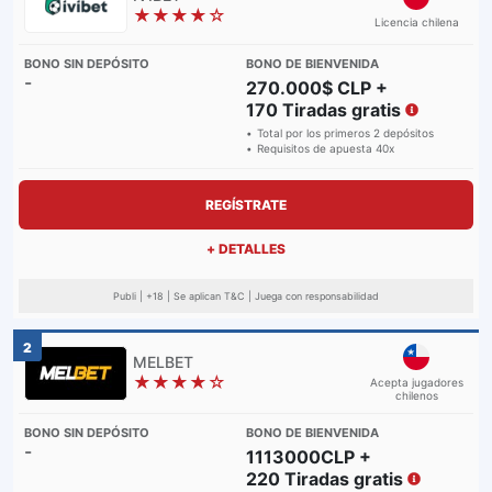
★★★★☆
Licencia chilena
-
270.000$ CLP +
170 Tiradas gratis
Total por los primeros 2 depósitos
Requisitos de apuesta 40x
REGÍSTRATE
+ DETALLES
Publi | +18 | Se aplican T&C | Juega con responsabilidad
2
★★★★☆
Acepta jugadores
chilenos
-
1113000CLP +
220 Tiradas gratis