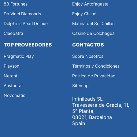
88 Fortunes
Enjoy Antofagasta
Da Vinci Diamonds
Enjoy Chiloé
Dolphin’s Pearl Deluxe
Marina del Sol Chillán
Cleopatra
Casino de Colchagua
TOP PROVEEDORES
CONTACTOS
Pragmatic Play
Sobre Nosotros
Playson
Términos y Condiciones
Netent
Política de Privacidad
Aristocrat
Sitemap
Novomatic
Infinileads SL
Travessera de Gràcia, 11,
5ª Planta,
08021, Barcelona
Spain