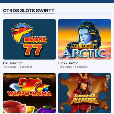
OTROS SLOTS SWINTT
Big Max 77
Bloxx Arctic
1 me gusta • 6 sesiones
1 me gusta • 6 sesiones