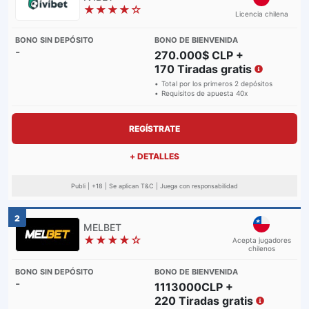
★★★★☆
Licencia chilena
-
270.000$ CLP +
170 Tiradas gratis
Total por los primeros 2 depósitos
Requisitos de apuesta 40x
REGÍSTRATE
+ DETALLES
Publi | +18 | Se aplican T&C | Juega con responsabilidad
2
★★★★☆
Acepta jugadores
chilenos
-
1113000CLP +
220 Tiradas gratis