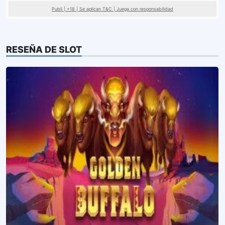
Publi | +18 | Se aplican T&C | Juega con responsabilidad
RESEÑA DE SLOT