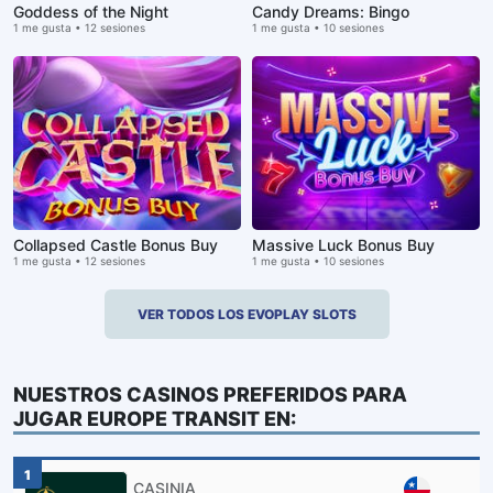
Goddess of the Night
Candy Dreams: Bingo
1 me gusta • 12 sesiones
1 me gusta • 10 sesiones
Collapsed Castle Bonus Buy
Massive Luck Bonus Buy
1 me gusta • 12 sesiones
1 me gusta • 10 sesiones
VER TODOS LOS EVOPLAY SLOTS
NUESTROS CASINOS PREFERIDOS PARA
JUGAR
EUROPE TRANSIT
EN:
1