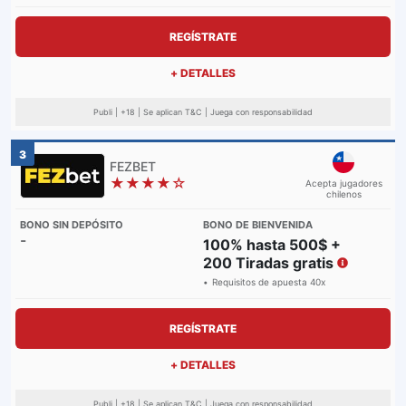
REGÍSTRATE
+ DETALLES
Publi | +18 | Se aplican T&C | Juega con responsabilidad
3
★★★★☆
Acepta jugadores
chilenos
-
100% hasta 500$ +
200 Tiradas gratis
Requisitos de apuesta 40x
REGÍSTRATE
+ DETALLES
Publi | +18 | Se aplican T&C | Juega con responsabilidad