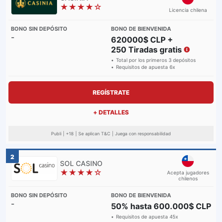
★★★★☆
Licencia chilena
-
620000$ CLP +
250 Tiradas gratis
Total por los primeros 3 depósitos
Requisitos de apuesta 6x
REGÍSTRATE
+ DETALLES
Publi | +18 | Se aplican T&C | Juega con responsabilidad
2
★★★★☆
Acepta jugadores
chilenos
-
50% hasta 600.000$ CLP
Requisitos de apuesta 45x