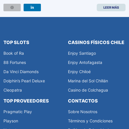
LEER MÁS
TOP SLOTS
CASINOS FÍSICOS CHILE
Book of Ra
Enjoy Santiago
88 Fortunes
Enjoy Antofagasta
Da Vinci Diamonds
Enjoy Chiloé
Dolphin’s Pearl Deluxe
Marina del Sol Chillán
Cleopatra
Casino de Colchagua
TOP PROVEEDORES
CONTACTOS
Pragmatic Play
Sobre Nosotros
Playson
Términos y Condiciones