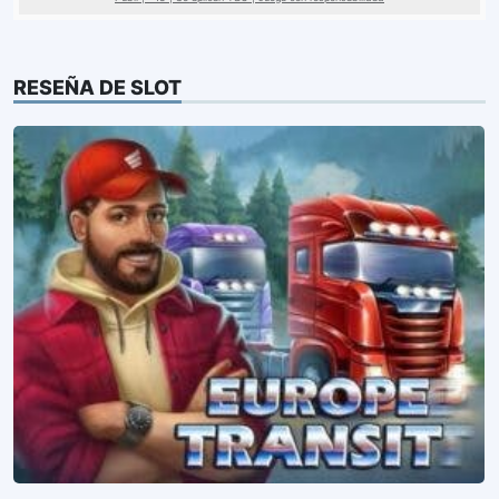
RESEÑA DE SLOT