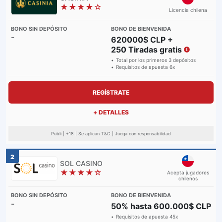
★★★★☆
Licencia chilena
-
620000$ CLP +
250 Tiradas gratis
Total por los primeros 3 depósitos
Requisitos de apuesta 6x
REGÍSTRATE
+ DETALLES
Publi | +18 | Se aplican T&C | Juega con responsabilidad
2
★★★★☆
Acepta jugadores
chilenos
-
50% hasta 600.000$ CLP
Requisitos de apuesta 45x