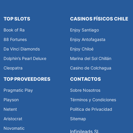
TOP SLOTS
CASINOS FÍSICOS CHILE
Book of Ra
Enjoy Santiago
88 Fortunes
Enjoy Antofagasta
Da Vinci Diamonds
Enjoy Chiloé
Dolphin’s Pearl Deluxe
Marina del Sol Chillán
Cleopatra
Casino de Colchagua
TOP PROVEEDORES
CONTACTOS
Pragmatic Play
Sobre Nosotros
Playson
Términos y Condiciones
Netent
Política de Privacidad
Aristocrat
Sitemap
Novomatic
Infinileads SL