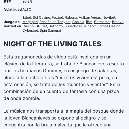
RTP
96.2%
Volatilidad
ALTO
1xbet
,
Sol Casino
,
Fezbet
,
Rabona
,
Vulkan Vegas
,
Novibet
,
Juega de
Megapari
,
Reseña de Tonybet
,
Casinia
,
iBet
,
Betmaster
,
Betovo
verdad en
Casino
,
GG Bet
,
BetZorro
,
SuperBoss
,
Minebit
,
Somos Casino
,
Cyber.bet
,
Spin Samurai
NIGHT OF THE LIVING TALES
Esta tragamonedas de vídeo está inspirada en un
clásico de la literatura, se trata de Blancanieves escrito
por los hermanos Grimm y, en un juego de palabras,
alude a la noche de los “muertos vivientes” pero, en
esta ocasión, se trata de los “cuentos vivientes”. Es la
combinación de un cuento de fantasía con una pizca
de onda zombie.
La música nos transporta a la magia del bosque donde
la joven Blancanieves se expone al peligro y se
encuentra con la bruja malvada que le ofrece una