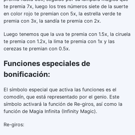
te premia 7x, luego los tres números siete de la suerte
en color rojo te premian con 5x, la estrella verde te
premia con 3x, la sandía te premia con 2x.
Luego tenemos que la uva te premia con 1.5x, la ciruela
te premia con 1.2x, la lima te premia con 1x y las
cerezas te premian con 0.5x.
Funciones especiales de
bonificación:
El símbolo especial que activa las funciones es el
comodín, que está representado por el genio. Este
símbolo activará la función de Re-giros, así como la
función de Magia Infinita (Infinity Magic).
Re-giros: