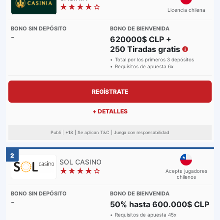
★★★★☆
Licencia chilena
-
620000$ CLP +
250 Tiradas gratis
Total por los primeros 3 depósitos
Requisitos de apuesta 6x
REGÍSTRATE
+ DETALLES
Publi | +18 | Se aplican T&C | Juega con responsabilidad
2
★★★★☆
Acepta jugadores
chilenos
-
50% hasta 600.000$ CLP
Requisitos de apuesta 45x