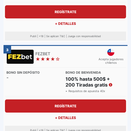
REGÍSTRATE
+ DETALLES
Publi | +18 | Se aplican T&C | Juega con responsabilidad
3
★★★★☆
Acepta jugadores
chilenos
-
100% hasta 500$ +
200 Tiradas gratis
Requisitos de apuesta 40x
REGÍSTRATE
+ DETALLES
Publi | +18 | Se aplican T&C | Juega con responsabilidad