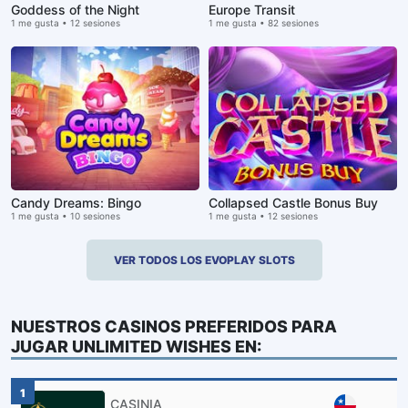
Goddess of the Night
Europe Transit
1 me gusta • 12 sesiones
1 me gusta • 82 sesiones
Candy Dreams: Bingo
Collapsed Castle Bonus Buy
1 me gusta • 10 sesiones
1 me gusta • 12 sesiones
VER TODOS LOS EVOPLAY SLOTS
NUESTROS CASINOS PREFERIDOS PARA
JUGAR
UNLIMITED WISHES
EN:
1