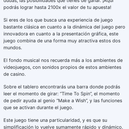
dudas, las posibilidades que tienes de ganar. ¡Aquí
podrás lograr hasta 2100x el valor de tu apuesta!
Si eres de los que busca una experiencia de juego
bastante clásica en cuanto a la dinámica del juego pero
innovadora en cuanto a la presentación gráfica, este
juego combina de una forma muy atractiva estos dos
mundos.
El fondo musical nos recuerda más a los ambientes de
videojuegos, con sonidos propios de estos ambientes
de casino.
Sobre el tablero encontrarás una barra donde podrás
leer el momento de girar: “Time To Spin”, el momento
de pedir ayuda al genio “Make a Wish”, y las funciones
que se activan durante el juego.
Este juego tiene una particularidad, y es que su
simplificación lo vuelve sumamente rápido y dinámico.