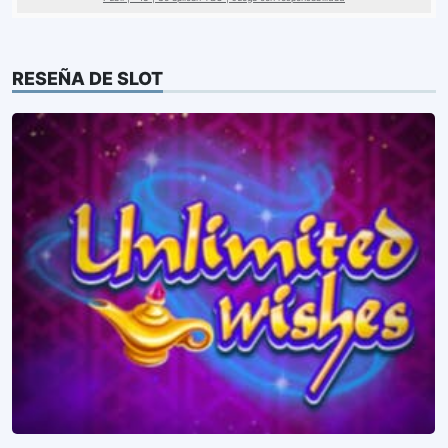
RESEÑA DE SLOT