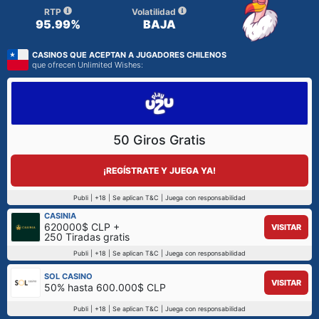
RTP
Volatilidad
95.99%
BAJA
CASINOS QUE ACEPTAN A JUGADORES CHILENOS
que ofrecen Unlimited Wishes:
50 Giros Gratis
¡REGÍSTRATE Y JUEGA YA!
Publi | +18 | Se aplican T&C | Juega con responsabilidad
CASINIA
620000$ CLP +
VISITAR
250 Tiradas gratis
Publi | +18 | Se aplican T&C | Juega con responsabilidad
SOL CASINO
VISITAR
50% hasta 600.000$ CLP
Publi | +18 | Se aplican T&C | Juega con responsabilidad