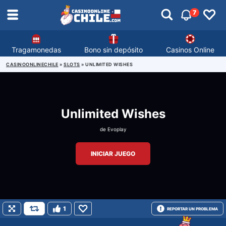
7
Tragamonedas
Bono sin depósito
Casinos Online
CASINOONLINECHILE
»
SLOTS
»
UNLIMITED WISHES
Unlimited Wishes
de
Evoplay
INICIAR JUEGO
1
REPORTAR UN PROBLEMA