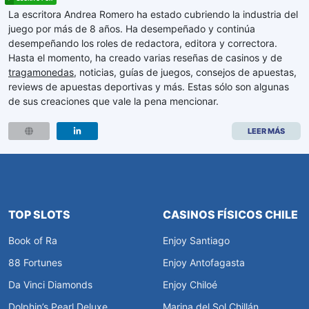
La escritora Andrea Romero ha estado cubriendo la industria del
juego por más de 8 años. Ha desempeñado y continúa
desempeñando los roles de redactora, editora y correctora.
Hasta el momento, ha creado varias reseñas de casinos y de
tragamonedas
, noticias, guías de juegos, consejos de apuestas,
reviews de apuestas deportivas y más. Estas sólo son algunas
de sus creaciones que vale la pena mencionar.
LEER MÁS
TOP SLOTS
CASINOS FÍSICOS CHILE
Book of Ra
Enjoy Santiago
88 Fortunes
Enjoy Antofagasta
Da Vinci Diamonds
Enjoy Chiloé
Dolphin’s Pearl Deluxe
Marina del Sol Chillán