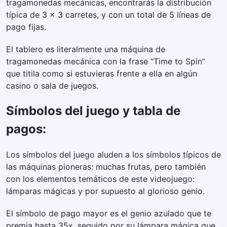
tragamonedas mecánicas, encontrarás la distribución
típica de 3 x 3 carretes, y con un total de 5 líneas de
pago fijas.
El tablero es literalmente una máquina de
tragamonedas mecánica con la frase “Time to Spin”
que titila como si estuvieras frente a ella en algún
casino o sala de juegos.
Símbolos del juego y tabla de
pagos:
Los símbolos del juego aluden a los símbolos típicos de
las máquinas pioneras: muchas frutas, pero también
con los elementos temáticos de este videojuego:
lámparas mágicas y por supuesto al glorioso genio.
El símbolo de pago mayor es el genio azulado que te
premia hasta 35x, seguido por su lámpara mágica que