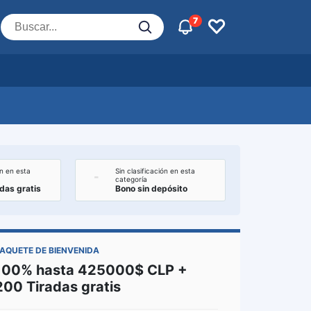
7
ón en esta
Sin clasificación en esta
-
categoría
adas gratis
Bono sin depósito
AQUETE DE BIENVENIDA
100% hasta 425000$ CLP +
200 Tiradas gratis