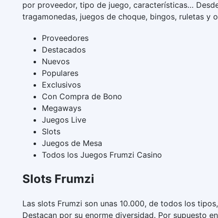
por proveedor, tipo de juego, características… Desd
tragamonedas, juegos de choque, bingos, ruletas y o
Proveedores
Destacados
Nuevos
Populares
Exclusivos
Con Compra de Bono
Megaways
Juegos Live
Slots
Juegos de Mesa
Todos los Juegos Frumzi Casino
Slots Frumzi
Las slots Frumzi son unas 10.000, de todos los tipos
Destacan por su enorme diversidad. Por supuesto enc