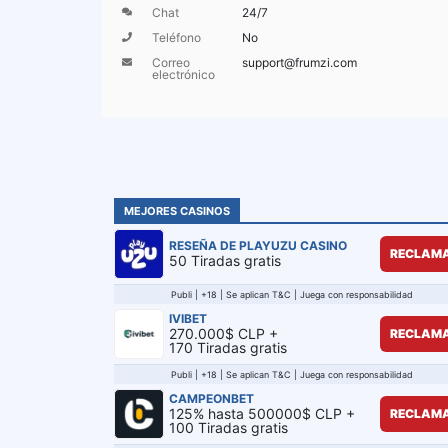
Chat
24/7
Teléfono
No
Correo
support@frumzi.com
electrónico
MEJORES CASINOS
RESEÑA DE PLAYUZU CASINO
RECLAM
50 Tiradas gratis
Publi | +18 | Se aplican T&C | Juega con responsabilidad
IVIBET
270.000$ CLP +
RECLAM
170 Tiradas gratis
Publi | +18 | Se aplican T&C | Juega con responsabilidad
CAMPEONBET
125% hasta 500000$ CLP +
RECLAM
100 Tiradas gratis