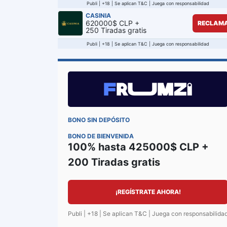
Publi | +18 | Se aplican T&C | Juega con responsabilidad
CASINIA
620000$ CLP +
RECLAM
250 Tiradas gratis
Publi | +18 | Se aplican T&C | Juega con responsabilidad
BONO SIN DEPÓSITO
BONO DE BIENVENIDA
100% hasta 425000$ CLP +
200 Tiradas gratis
¡REGÍSTRATE AHORA!
Publi | +18 | Se aplican T&C | Juega con responsabilida