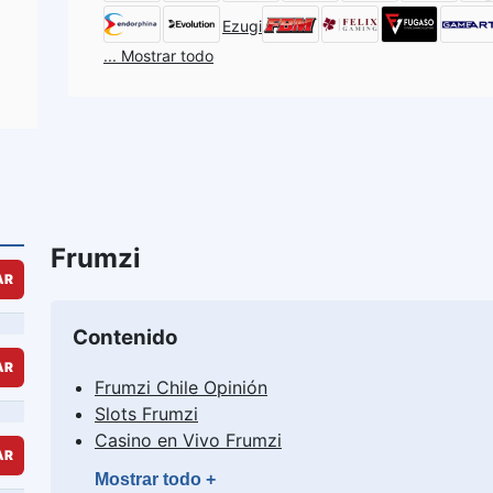
Ezugi
... Mostrar todo
Frumzi
AR
Contenido
AR
Frumzi Chile Opinión
Slots Frumzi
Casino en Vivo Frumzi
AR
Mostrar todo +