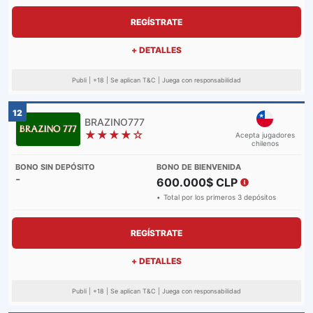
REGÍSTRATE
+ DETALLES
Publi | +18 | Se aplican T&C | Juega con responsabilidad
12
★★★★☆
Acepta jugadores
chilenos
-
600.000$ CLP
Total por los primeros 3 depósitos
REGÍSTRATE
+ DETALLES
Publi | +18 | Se aplican T&C | Juega con responsabilidad