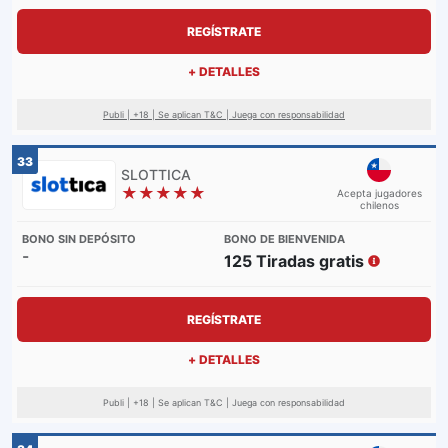
REGÍSTRATE
+ DETALLES
Publi | +18 | Se aplican T&C | Juega con responsabilidad
33
★★★★★
Acepta jugadores
chilenos
-
125 Tiradas gratis
REGÍSTRATE
+ DETALLES
Publi | +18 | Se aplican T&C | Juega con responsabilidad