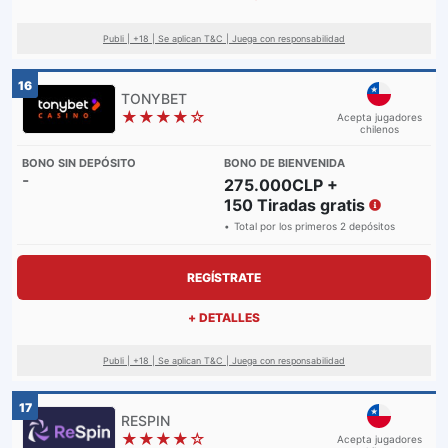
Publi | +18 | Se aplican T&C | Juega con responsabilidad
16
★★★★☆
Acepta jugadores
chilenos
-
275.000CLP +
150 Tiradas gratis
Total por los primeros 2 depósitos
REGÍSTRATE
+ DETALLES
Publi | +18 | Se aplican T&C | Juega con responsabilidad
17
★★★★☆
Acepta jugadores