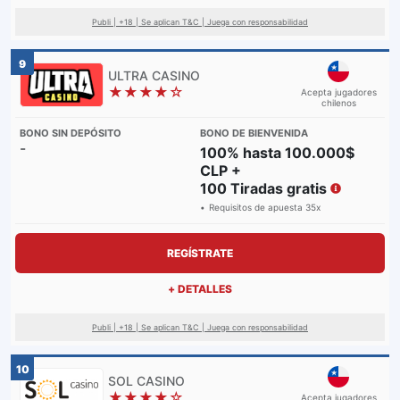
Publi | +18 | Se aplican T&C | Juega con responsabilidad
9
★★★★☆
Acepta jugadores
chilenos
-
100% hasta 100.000$
CLP +
100 Tiradas gratis
Requisitos de apuesta 35x
REGÍSTRATE
+ DETALLES
Publi | +18 | Se aplican T&C | Juega con responsabilidad
10
★★★★☆
Acepta jugadores