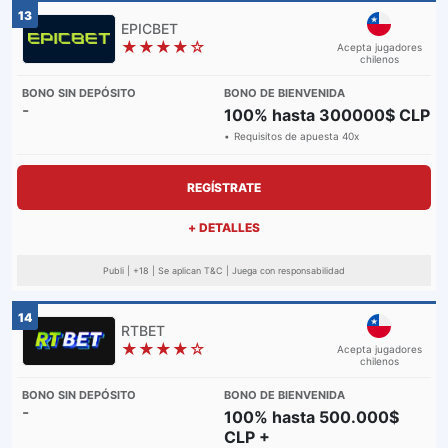
13
★★★★☆
Acepta jugadores
chilenos
-
100% hasta 300000$ CLP
Requisitos de apuesta 40x
REGÍSTRATE
+ DETALLES
Publi | +18 | Se aplican T&C | Juega con responsabilidad
14
★★★★☆
Acepta jugadores
chilenos
-
100% hasta 500.000$
CLP +