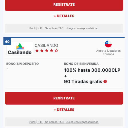
REGÍSTRATE
+ DETALLES
Publi | +18 | Se aplican T&C | Juega con responsabilidad
40
★★★★☆
Acepta jugadores
chilenos
-
100% hasta 300.000CLP
+
90 Tiradas gratis
REGÍSTRATE
+ DETALLES
Publi | +18 | Se aplican T&C | Juega con responsabilidad