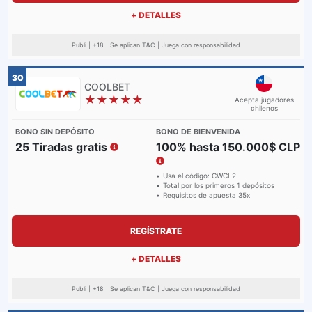
+ DETALLES
Publi | +18 | Se aplican T&C | Juega con responsabilidad
30
★★★★★
Acepta jugadores
chilenos
25 Tiradas gratis
100% hasta 150.000$ CLP
Usa el código:
CWCL2
Total por los primeros 1 depósitos
Requisitos de apuesta 35x
REGÍSTRATE
+ DETALLES
Publi | +18 | Se aplican T&C | Juega con responsabilidad