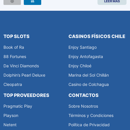
LEER MÁS
TOP SLOTS
CASINOS FÍSICOS CHILE
Book of Ra
Enjoy Santiago
88 Fortunes
Enjoy Antofagasta
Da Vinci Diamonds
Enjoy Chiloé
Dolphin’s Pearl Deluxe
Marina del Sol Chillán
Cleopatra
Casino de Colchagua
TOP PROVEEDORES
CONTACTOS
Pragmatic Play
Sobre Nosotros
Playson
Términos y Condiciones
Netent
Política de Privacidad