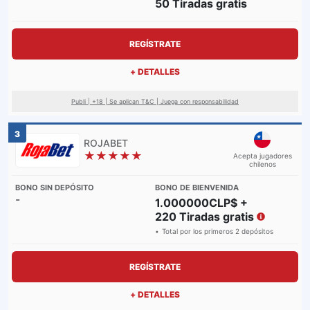
50 Tiradas gratis
REGÍSTRATE
+ DETALLES
Publi | +18 | Se aplican T&C | Juega con responsabilidad
3
★★★★★
Acepta jugadores
chilenos
-
1.000000CLP$ +
220 Tiradas gratis
Total por los primeros 2 depósitos
REGÍSTRATE
+ DETALLES