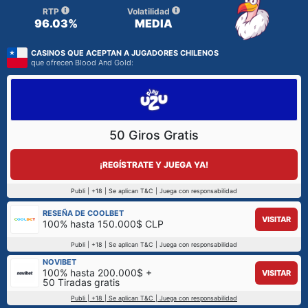
RTP
Volatilidad
96.03%
MEDIA
CASINOS QUE ACEPTAN A JUGADORES CHILENOS
que ofrecen Blood And Gold:
50 Giros Gratis
¡REGÍSTRATE Y JUEGA YA!
Publi | +18 | Se aplican T&C | Juega con responsabilidad
RESEÑA DE COOLBET
VISITAR
100% hasta 150.000$ CLP
Publi | +18 | Se aplican T&C | Juega con responsabilidad
NOVIBET
100% hasta 200.000$ +
VISITAR
50 Tiradas gratis
Publi | +18 | Se aplican T&C | Juega con responsabilidad