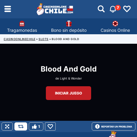
7
Tragamonedas
Bono sin depósito
Casinos Online
CASINOONLINECHILE
»
SLOTS
»
BLOOD AND GOLD
Blood And Gold
de
Light & Wonder
INICIAR JUEGO
1
REPORTAR UN PROBLEMA