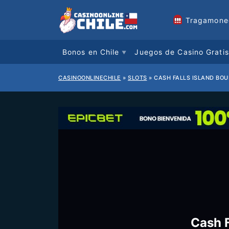
Tragamone
Bonos en Chile
Juegos de Casino Gratis
▼
CASINOONLINECHILE
»
SLOTS
»
CASH FALLS ISLAND BO
Cash F