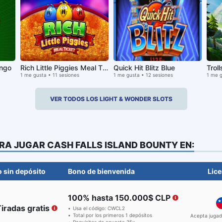
ingo
Rich Little Piggies Meal Ticket
Quick Hit Blitz Blue
Troll
1 me gusta • 11 sesiones
1 me gusta • 12 sesiones
1 me g
VER TODOS LOS LIGHT & WONDER SLOTS
ARA JUGAR
CASH FALLS ISLAND BOUNTY
EN:
 sin depósito
Bono de bienvenida
Lice
100% hasta 150.000$ CLP
iradas gratis
Usa el código:
CWCL2
Total por los primeros 1 depósitos
Acepta jugad
Requisitos de apuesta 35x