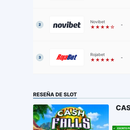
-
2
★★★★☆
-
3
★★★★★
RESEÑA DE SLOT
CAS