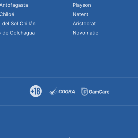
 Antofagasta
Playson
Chiloé
Netent
 del Sol Chillán
Aristocrat
o de Colchagua
Novomatic