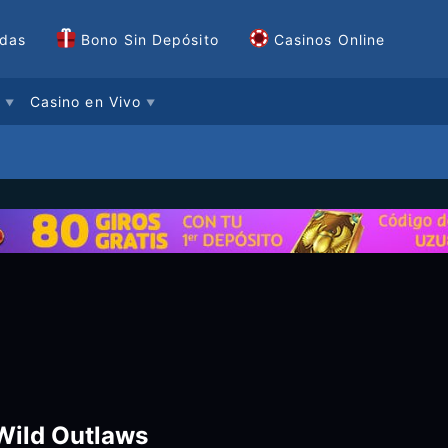
das
Bono Sin Depósito
Casinos Online
Casino en Vivo
▼
▼
Wild Outlaws