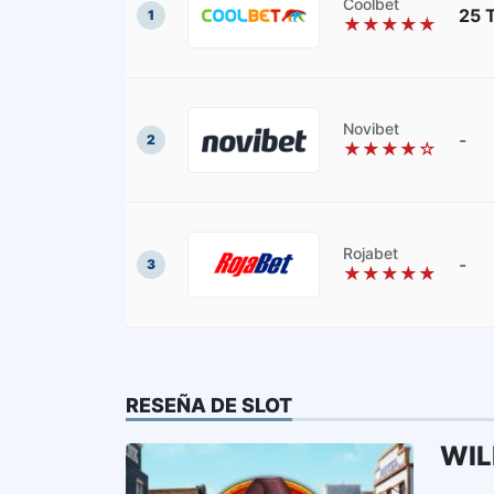
25 T
1
★★★★★
-
2
★★★★☆
-
3
★★★★★
RESEÑA DE SLOT
WIL