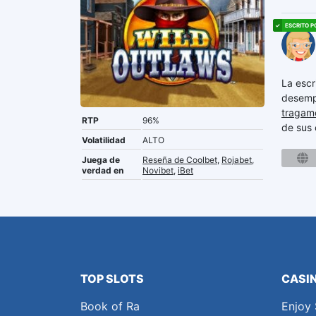
La escr
desempe
tragam
RTP
96%
de sus 
Volatilidad
ALTO
Juega de
Reseña de Coolbet
,
Rojabet
,
verdad en
Novibet
,
iBet
TOP SLOTS
CASIN
Book of Ra
Enjoy 