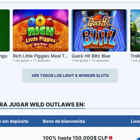
ingo
Rich Little Piggies Meal Ticket
Quick Hit Blitz Blue
Troll
1 me gusta • 11 sesiones
1 me gusta • 12 sesiones
1 me g
VER TODOS LOS LIGHT & WONDER SLOTS
ARA JUGAR
WILD OUTLAWS
EN:
 sin depósito
Bono de bienvenida
Lice
100% hasta 150.000$ CLP