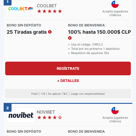
1
★★★★★
Acepta jugadores
chilenos
25 Tiradas gratis
100% hasta 150.000$ CLP
Usa el código:
CWCL2
Total por los primeros 1 depósitos
Requisitos de apuesta 35x
REGÍSTRATE
+ DETALLES
Publi | +18 | Se aplican T&C | Juega con responsabilidad
2
★★★★☆
Acepta jugadores
chilenos