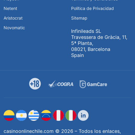
Netent
Política de Privacidad
Aristocrat
Sitemap
Novomatic
Infinileads SL
Travessera de Gràcia, 11,
5ª Planta,
08021, Barcelona
Spain
casinoonlinechile.com © 2026 – Todos los enlaces,