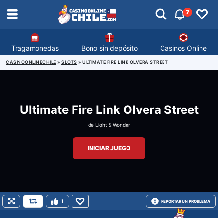
7
Tragamonedas
Bono sin depósito
Casinos Online
CASINOONLINECHILE
»
SLOTS
»
ULTIMATE FIRE LINK OLVERA STREET
Ultimate Fire Link Olvera Street
de
Light & Wonder
INICIAR JUEGO
1
REPORTAR UN PROBLEMA