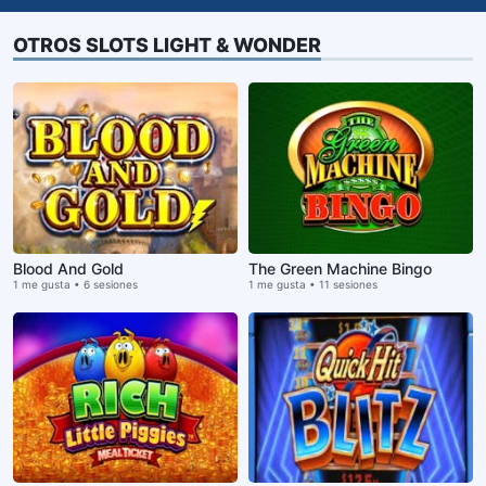
OTROS SLOTS LIGHT & WONDER
Blood And Gold
The Green Machine Bingo
1 me gusta • 6 sesiones
1 me gusta • 11 sesiones