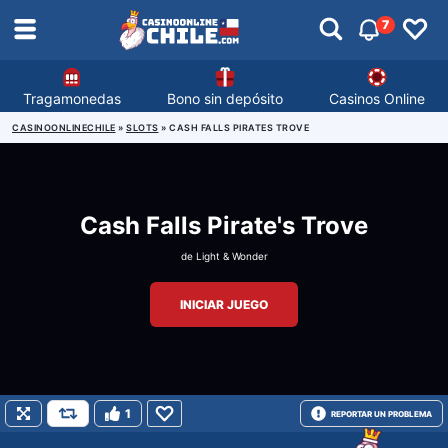
7
Tragamonedas
Bono sin depósito
Casinos Online
CASINOONLINECHILE
»
SLOTS
»
CASH FALLS PIRATES TROVE
Cash Falls Pirate's Trove
de
Light & Wonder
INICIAR JUEGO
1
REPORTAR UN PROBLEMA