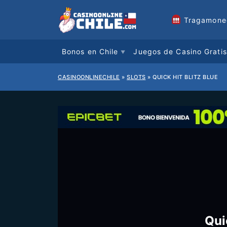
Tragamone
Bonos en Chile
Juegos de Casino Gratis
▼
CASINOONLINECHILE
»
SLOTS
»
QUICK HIT BLITZ BLUE
Qui