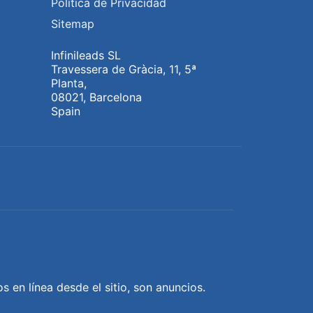
Política de Privacidad
Sitemap
Infinileads SL
Travessera de Gràcia, 11, 5ª
Planta,
08021, Barcelona
Spain
 en línea desde el sitio, son anuncios.