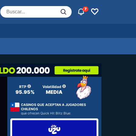
7
RTP
Volatilidad
95.95%
MEDIA
CASINOS QUE ACEPTAN A JUGADORES
CHILENOS
que ofrecen Quick Hit Blitz Blue: