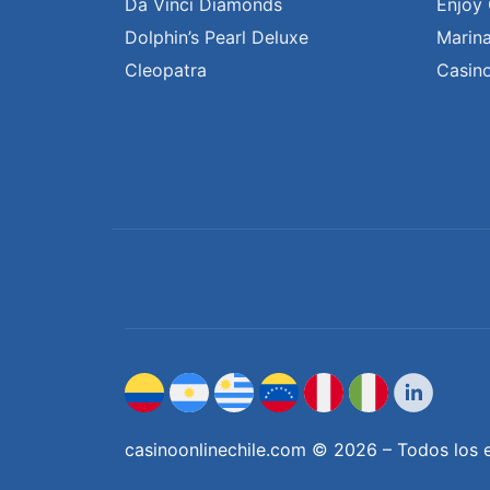
Da Vinci Diamonds
Enjoy 
Dolphin’s Pearl Deluxe
Marina
Cleopatra
Casin
casinoonlinechile.com © 2026 – Todos los enl