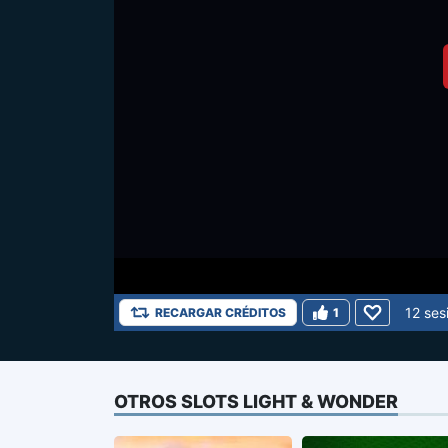
12
ses
RECARGAR CRÉDITOS
1
OTROS SLOTS LIGHT & WONDER