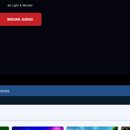
de
Light & Wonder
INICIAR JUEGO
iones