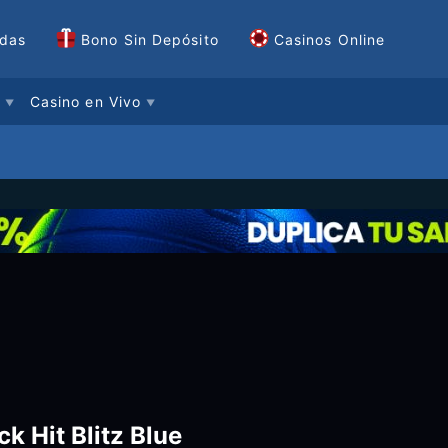
das
Bono Sin Depósito
Casinos Online
Casino en Vivo
▼
▼
ck Hit Blitz Blue