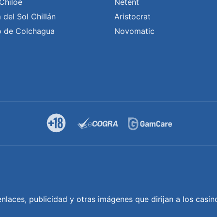
Chiloé
Netent
 del Sol Chillán
Aristocrat
o de Colchagua
Novomatic
aces, publicidad y otras imágenes que dirijan a los casinos