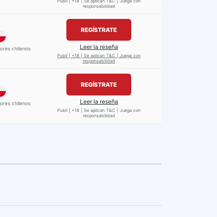
Publi | +18 | Se aplican T&C | Juega con
responsabilidad
REGÍSTRATE
Leer la reseña
ores chilenos
Publi | +18 | Se aplican T&C | Juega con
responsabilidad
REGÍSTRATE
Leer la reseña
ores chilenos
Publi | +18 | Se aplican T&C | Juega con
responsabilidad