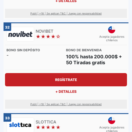
+ DETALLES
Publi | +18 | Se aplican T&C | Juega con responsabilidad
32
★★★★☆
Acepta jugadores
chilenos
-
100% hasta 200.000$ +
50 Tiradas gratis
REGÍSTRATE
+ DETALLES
Publi | +18 | Se aplican T&C | Juega con responsabilidad
33
★★★★★
Acepta jugadores
chilenos