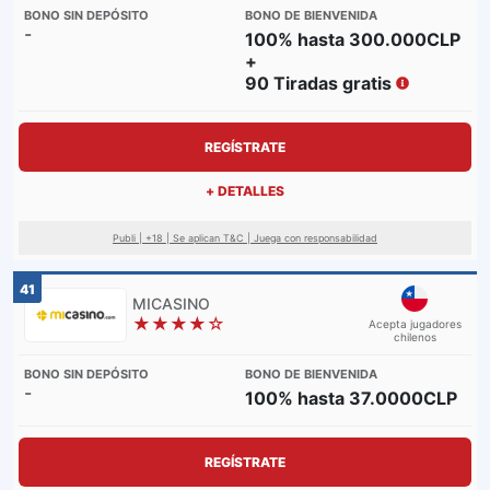
-
100% hasta 300.000CLP
+
90 Tiradas gratis
REGÍSTRATE
+ DETALLES
Publi | +18 | Se aplican T&C | Juega con responsabilidad
41
★★★★☆
Acepta jugadores
chilenos
-
100% hasta 37.0000CLP
REGÍSTRATE