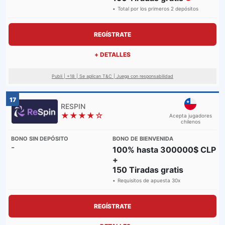
Total por los primeros 2 depósitos
REGÍSTRATE
+ DETALLES
Publi | +18 | Se aplican T&C | Juega con responsabilidad
17
★★★★☆
Acepta jugadores
chilenos
-
100% hasta 300000$ CLP
+
150 Tiradas gratis
Requisitos de apuesta 30x
REGÍSTRATE