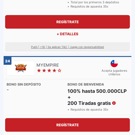
Total por los primeros 3 depósitos
Requisitos de apuesta 35x
REGÍSTRATE
+ DETALLES
Publi | +18 | Se aplican T&C | Juega con responsabilidad
24
★★★★☆
Acepta jugadores
chilenos
-
100% hasta 500.000CLP
+
200 Tiradas gratis
Requisitos de apuesta 35x
REGÍSTRATE