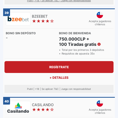
Publi | +18 | Se aplican T&C | Juega con responsabilidad
39
★★★★☆
Acepta jugadores
chilenos
-
750.000CLP +
100 Tiradas gratis
Total por los primeros 3 depósitos
Requisitos de apuesta 35x
REGÍSTRATE
+ DETALLES
Publi | +18 | Se aplican T&C | Juega con responsabilidad
40
★★★★☆
Acepta jugadores
chilenos