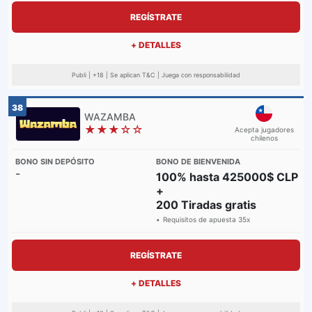
REGÍSTRATE
+ DETALLES
Publi | +18 | Se aplican T&C | Juega con responsabilidad
38
★★★☆☆
Acepta jugadores
chilenos
-
100% hasta 425000$ CLP
+
200 Tiradas gratis
Requisitos de apuesta 35x
REGÍSTRATE
+ DETALLES