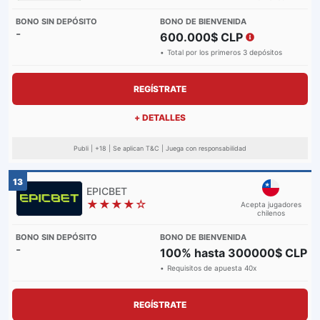
-
600.000$ CLP
Total por los primeros 3 depósitos
REGÍSTRATE
+ DETALLES
Publi | +18 | Se aplican T&C | Juega con responsabilidad
13
★★★★☆
Acepta jugadores
chilenos
-
100% hasta 300000$ CLP
Requisitos de apuesta 40x
REGÍSTRATE