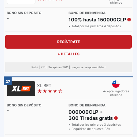
chilenos
-
100% hasta 150000CLP
Total por los primeros 4 depósitos
REGÍSTRATE
+ DETALLES
Publi | +18 | Se aplican T&C | Juega con responsabilidad
27
★★★★☆
Acepta jugadores
chilenos
-
900000CLP +
300 Tiradas gratis
Total por los primeros 3 depósitos
Requisitos de apuesta 35x