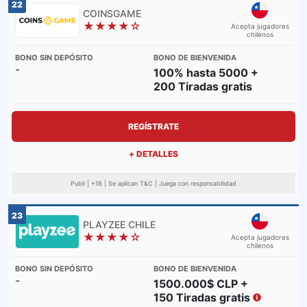
22
★★★★☆
Acepta jugadores
chilenos
-
100% hasta 5000 +
200 Tiradas gratis
REGÍSTRATE
+ DETALLES
Publi | +18 | Se aplican T&C | Juega con responsabilidad
23
★★★★☆
Acepta jugadores
chilenos
-
1500.000$ CLP +
150 Tiradas gratis