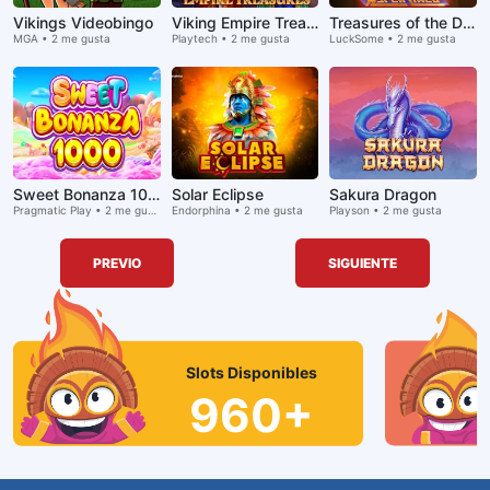
Vikings Videobingo
Viking Empire Treasure
Treasures of the Dead
MGA • 2 me gusta
Playtech • 2 me gusta
LuckSome • 2 me gusta
Sweet Bonanza 1000
Solar Eclipse
Sakura Dragon
Pragmatic Play • 2 me gusta
Endorphina • 2 me gusta
Playson • 2 me gusta
PREVIO
SIGUIENTE
Slots Disponibles
960+