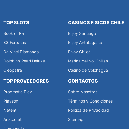
TOP SLOTS
CASINOS FÍSICOS CHILE
Book of Ra
Enjoy Santiago
88 Fortunes
Enjoy Antofagasta
Da Vinci Diamonds
Enjoy Chiloé
Dolphin’s Pearl Deluxe
Marina del Sol Chillán
Cleopatra
Casino de Colchagua
TOP PROVEEDORES
CONTACTOS
Pragmatic Play
Sobre Nosotros
Playson
Términos y Condiciones
Netent
Política de Privacidad
Aristocrat
Sitemap
Novomatic