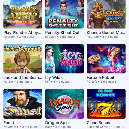
Play Plunder Ahoy! Thundershots
Penalty Shoot Out
Khonsu God of Moon Mega Fire Blaze
Playtech • 3 me gusta
Evoplay • 3 me gusta
Playtech • 3 me gusta
Jack and the Beanstalk
Icy Wilds
Fortune Rabbit
NetEnt • 3 me gusta
IGT • 3 me gusta
PG Soft • 3 me gusta
Faust
Dragon Spin
Clone Bonus
Novomatic • 3 me gusta
Bally • 3 me gusta
Blueprint Gaming • 3 me gusta