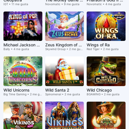
IGT • 11 me gusta
Novomatic • 9 me gusta
Novomatic • 4 me gusta
Michael Jackson King of Pop
Zeus Kingdom of Riches
Wings of Ra
Bally • 4 me gusta
Skywind Group • 2 me gusta
Red Tiger • 2 me gusta
Wild Unicorns
Wild Santa 2
Wild Chicago
Big Time Gaming • 2 me gusta
Spinomenal • 2 me gusta
BGAMING • 2 me gusta